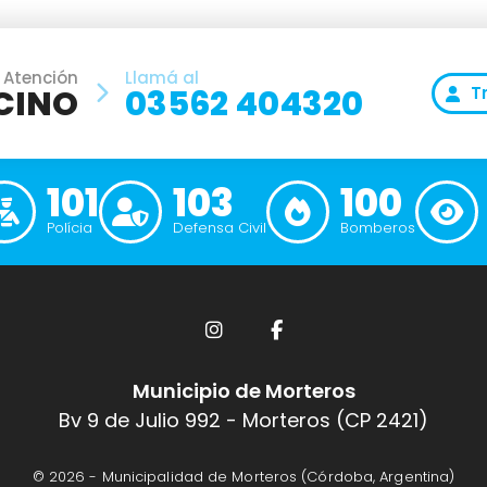
 Atención
Llamá al
CINO
03562 404320
T
101
103
100
Polícia
Defensa Civil
Bomberos
Municipio de Morteros
Bv 9 de Julio 992 - Morteros (CP 2421)
© 2026 -
Municipalidad de Morteros (Córdoba, Argentina)