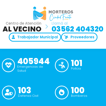
Centro de Atención
Llamá al
AL VECINO
03562 404320
Trabajador Municipal
Proveedores
405944
101
Emergencias de
Polícia
Salud
103
100
Defensa Civil
Bomberos