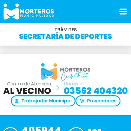
TRÁMITES
SECRETARÍA DE DEPORTES
Centro de Atención
Llamá al
AL VECINO
03562 404320
Trabajador Municipal
Proveedores
405944