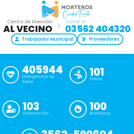
Centro de Atención
Llamá al
AL VECINO
03562 404320
Trabajador Municipal
Proveedores
405944
101
Emergencias de
Polícia
Salud
103
100
Defensa Civil
Bomberos