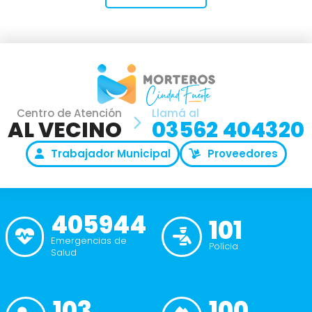
Centro de Atención
Llamá al
AL VECINO
03562 404320
Trabajador Municipal
Proveedores
405944
101
Emergencias de
Polícia
Salud
103
100