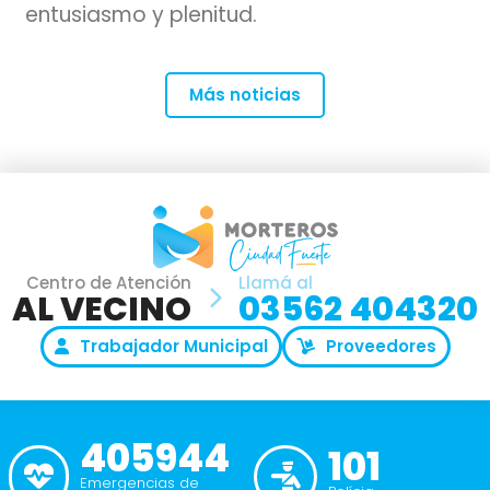
entusiasmo y plenitud.
Más noticias
Centro de Atención
Llamá al
AL VECINO
03562 404320
Trabajador Municipal
Proveedores
405944
101
Emergencias de