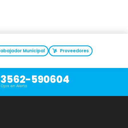
rabajador Municipal
Proveedores
3562-590604
Ojos en Alerta