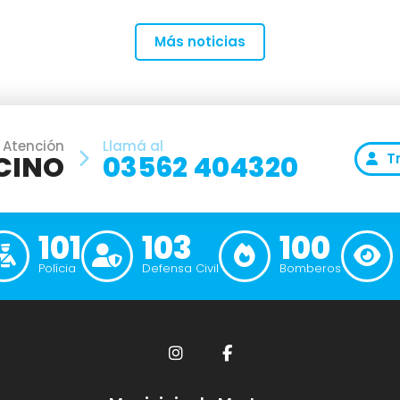
Más noticias
 Atención
Llamá al
CINO
03562 404320
T
101
103
100
Polícia
Defensa Civil
Bomberos