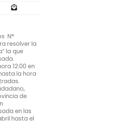
os N°
a resolver la
” la que
sada.
ora 12:00 en
hasta la hora
tradas.
iudadano,
ovincia de
n
sada en las
bril hasta el