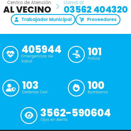
Centro de Atención
Llamá al
AL VECINO
03562 404320
Trabajador Municipal
Proveedores
405944
101
Emergencias de
Polícia
Salud
103
100
Defensa Civil
Bomberos
3562-590604
Ojos en Alerta