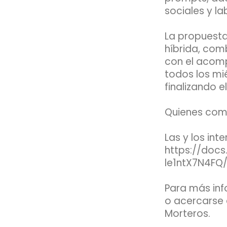
sociales y la
La propuesta
híbrida, com
con el acomp
todos los mi
finalizando e
Quienes compl
Las y los int
https://doc
le1ntX7N4FQ
Para más inf
o acercarse 
Morteros.