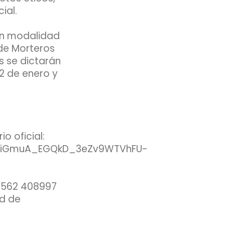
ial.
 en modalidad
 de Morteros
s se dictarán
2 de enero y
o oficial:
nE8iGmuA_EGQkD_3eZv9WTVhFU-
 3562 408997
ad de