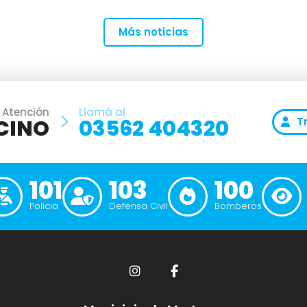
Más noticias
 Atención
Llamá al
CINO
03562 404320
T
101
103
100
Polícia
Defensa Civil
Bomberos