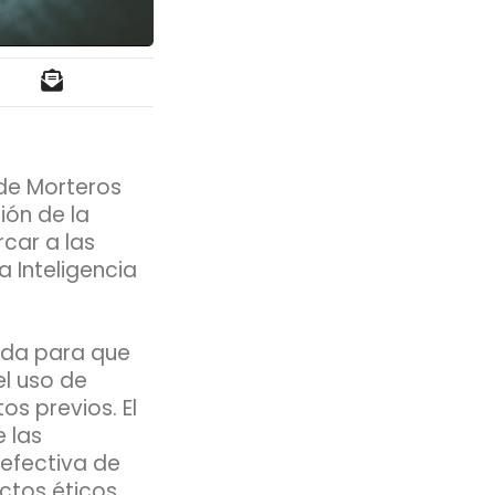
 de Morteros
ión de la
car a las
 Inteligencia
sada para que
l uso de
s previos. El
 las
efectiva de
ctos éticos,