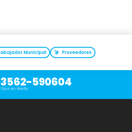
rabajador Municipal
Proveedores
3562-590604
Ojos en Alerta