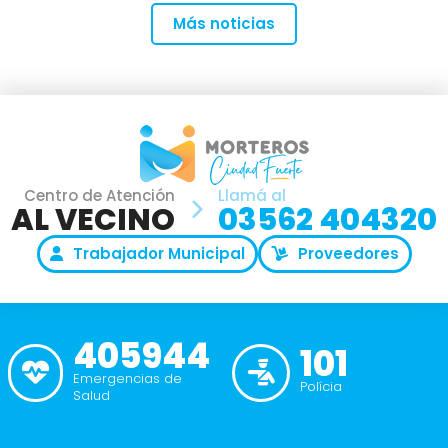
Más noticias
Centro de Atención
Llamá al
AL VECINO
03562 404320
Trabajador Municipal
Proveedores
405944
101
Emergencias de
Polícia
Salud