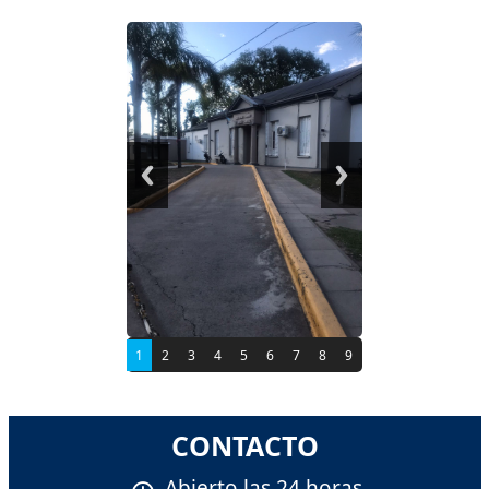
1
2
3
4
5
6
7
8
9
10
CONTACTO
Abierto las 24 horas.