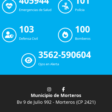
405944
101
Emergencias de Salud
Polícia
103
100
Defensa Civil
Bomberos
3562-590604
Ojos en Alerta
Municipio de Morteros
Bv 9 de Julio 992 - Morteros (CP 2421)