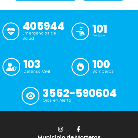
405944
101
Emergencias de
Polícia
Salud
103
100
Defensa Civil
Bomberos
3562-590604
Ojos en Alerta
Municipio de Morteros