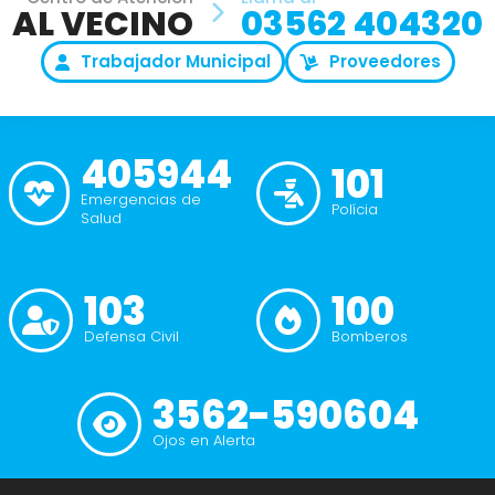
AL VECINO
03562 404320
Trabajador Municipal
Proveedores
405944
101
Emergencias de
Polícia
Salud
103
100
Defensa Civil
Bomberos
3562-590604
Ojos en Alerta