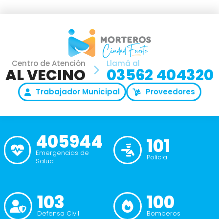
Centro de Atención
Llamá al
AL VECINO
03562 404320
Trabajador Municipal
Proveedores
405944
101
Emergencias de
Polícia
Salud
103
100
Defensa Civil
Bomberos