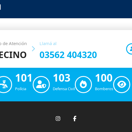
N
o de Atención
Llamá al
VECINO
03562 404320
101
103
100
Polícia
Defensa Civil
Bomberos