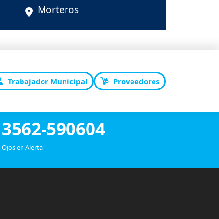
Morteros
Trabajador Municipal
Proveedores
3562-590604
Ojos en Alerta