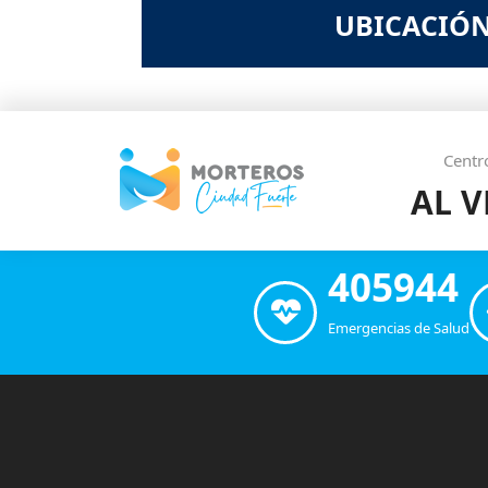
UBICACIÓ
Centr
AL 
405944
Emergencias de Salud