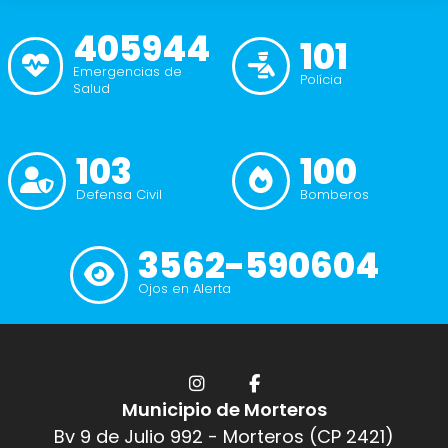
405944
101
Emergencias de
Polícia
Salud
103
100
Defensa Civil
Bomberos
3562-590604
Ojos en Alerta
Municipio de Morteros
Bv 9 de Julio 992 - Morteros (CP 2421)