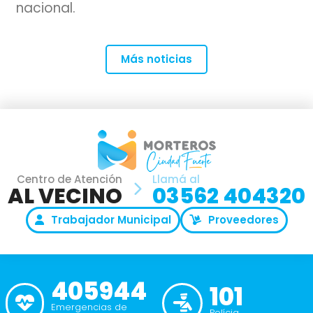
nacional.
Más noticias
Centro de Atención
Llamá al
AL VECINO
03562 404320
Trabajador Municipal
Proveedores
405944
101
Emergencias de
Polícia