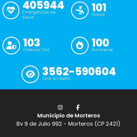
405944
101
Emergencias de
Polícia
Salud
103
100
Defensa Civil
Bomberos
3562-590604
Ojos en Alerta
Municipio de Morteros
Bv 9 de Julio 992 - Morteros (CP 2421)