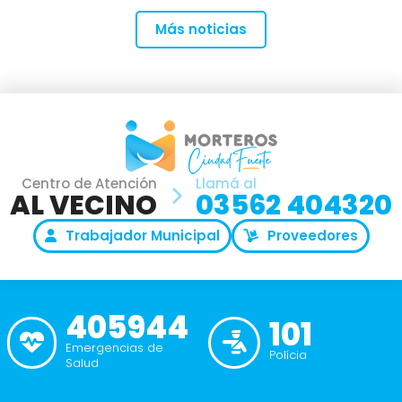
Más noticias
Centro de Atención
Llamá al
AL VECINO
03562 404320
Trabajador Municipal
Proveedores
405944
101
Emergencias de
Polícia
Salud