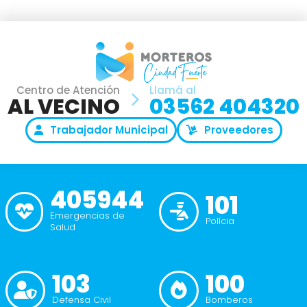
Centro de Atención
Llamá al
AL VECINO
03562 404320
Trabajador Municipal
Proveedores
405944
101
Emergencias de
Polícia
Salud
103
100
Defensa Civil
Bomberos